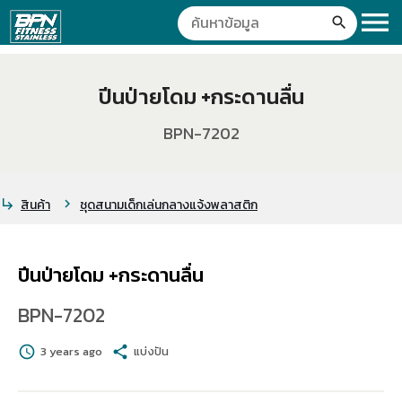
menu
search
ปีนป่ายโดม +กระดานลื่น
BPN-7202
สินค้า
ชุดสนามเด็กเล่นกลางแจ้งพลาสติก
subdirectory_arrow_right
chevron_right
ปีนป่ายโดม +กระดานลื่น
BPN-7202
schedule
3 years ago
share
แบ่งปัน