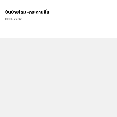
ปีนป่ายโดม +กระดานลื่น
BPN-7202