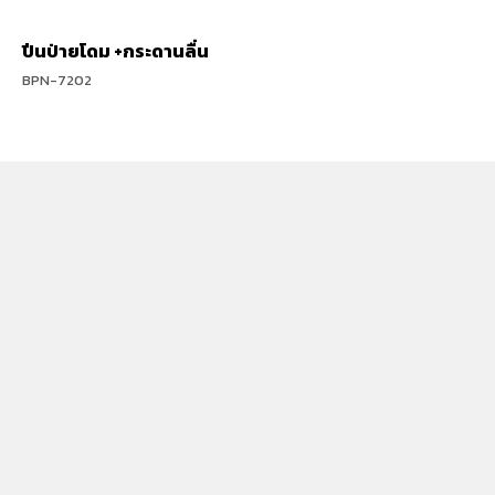
ปีนป่ายโดม +กระดานลื่น
BPN-7202