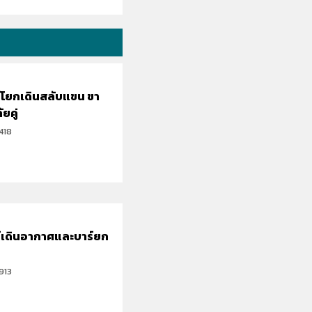
์โยกเดินสลับแขน ขา
ยคู่
418
์เดินอากาศและบาร์ยก
913