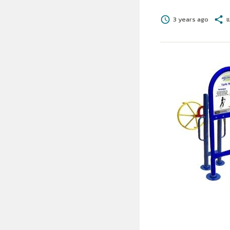
schedule
3 years ago
share
แ